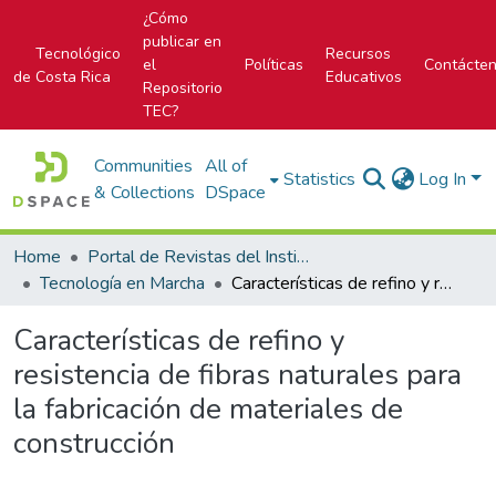
¿Cómo
publicar en
Tecnológico
Recursos
el
Políticas
Contácte
de Costa Rica
Educativos
Repositorio
TEC?
Communities
All of
Statistics
Log In
& Collections
DSpace
Home
Portal de Revistas del Instituto Tecnológico de Costa Rica
Tecnología en Marcha
Características de refino y resistencia de fibras naturales para la fabricación de materiales de construcción
Características de refino y
resistencia de fibras naturales para
la fabricación de materiales de
construcción