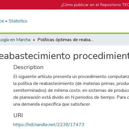
¿Cómo publicar en el Repositorio TE
ce
Statistics
logía en Marcha
Políticas óptimas de reabastecimiento procedimiento computarizado
 reabastecimiento procedimie
Description
El siguiente artículo presenta un procedimiento computari
la política de reabastecimiento (de materias primas, prod
semiterminados) de mínima costo, en sistemas de producc
de planeación está divido en N periodos de tiempo. Para 
una demanda específica que satisfacer.
URI
https://hdl.handle.net/2238/17473