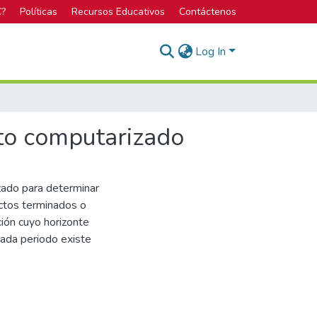
C?
Políticas
Recursos Educativos
Contáctenos
Log In
nto computarizado
zado para determinar
uctos terminados o
ión cuyo horizonte
cada periodo existe