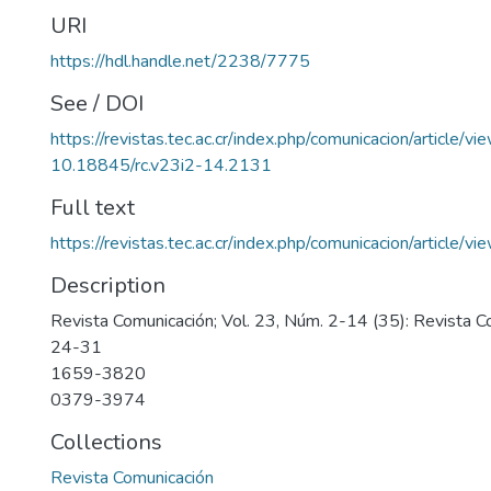
URI
https://hdl.handle.net/2238/7775
See / DOI
https://revistas.tec.ac.cr/index.php/comunicacion/article/v
10.18845/rc.v23i2-14.2131
Full text
https://revistas.tec.ac.cr/index.php/comunicacion/article
Description
Revista Comunicación; Vol. 23, Núm. 2-14 (35): Revista 
24-31
1659-3820
0379-3974
Collections
Revista Comunicación