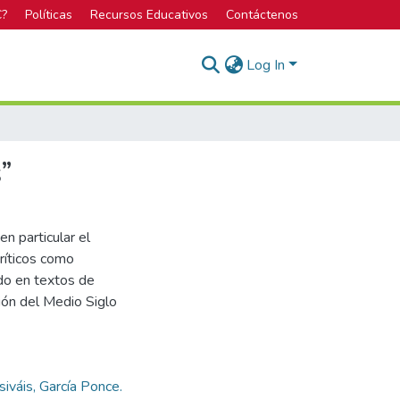
C?
Políticas
Recursos Educativos
Contáctenos
Log In
”
n particular el
críticos como
ado en textos de
ión del Medio Siglo
iváis, García Ponce.