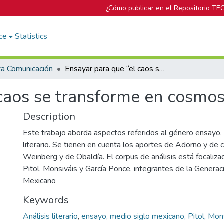
¿Cómo publicar en el Repositorio TE
ce
Statistics
ta Comunicación
Ensayar para que “el caos se transforme en cosmos”
 caos se transforme en cosmos
Description
Este trabajo aborda aspectos referidos al género ensayo, e
literario. Se tienen en cuenta los aportes de Adorno y de 
Weinberg y de Obaldía. El corpus de análisis está focaliz
Pitol, Monsiváis y García Ponce, integrantes de la Generac
Mexicano
Keywords
Análisis literario
,
ensayo, medio siglo mexicano, Pitol, Mons