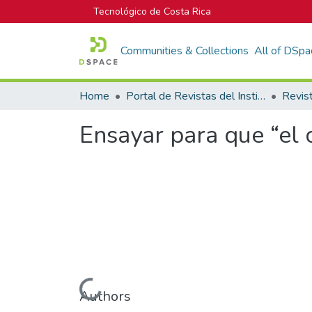
Tecnológico de Costa Rica
Communities & Collections
All of DSpa
Home
Portal de Revistas del Instituto Tecnológico de Costa Rica
Revis
Ensayar para que “el
Loading...
Authors