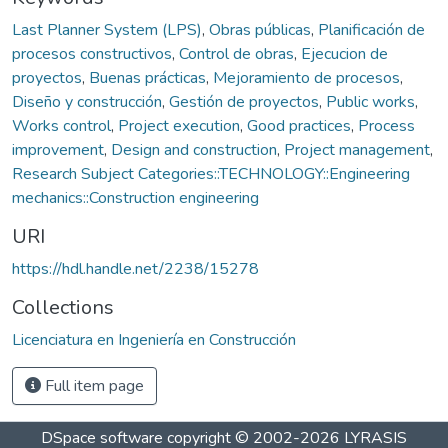
Last Planner System (LPS)
,
Obras públicas
,
Planificación de
procesos constructivos
,
Control de obras
,
Ejecucion de
proyectos
,
Buenas prácticas
,
Mejoramiento de procesos
,
Diseño y construcción
,
Gestión de proyectos
,
Public works
,
Works control
,
Project execution
,
Good practices
,
Process
improvement
,
Design and construction
,
Project management
,
Research Subject Categories::TECHNOLOGY::Engineering
mechanics::Construction engineering
URI
https://hdl.handle.net/2238/15278
Collections
Licenciatura en Ingeniería en Construcción
Full item page
DSpace software
copyright © 2002-2026
LYRASIS