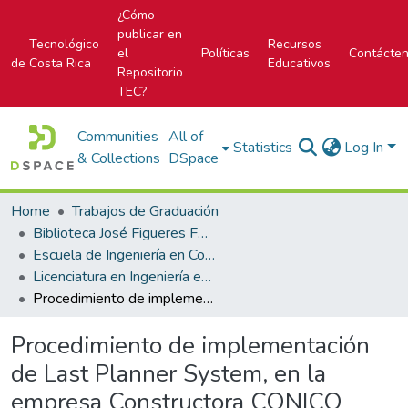
¿Cómo
publicar en
Tecnológico
Recursos
el
Políticas
Contácte
de Costa Rica
Educativos
Repositorio
TEC?
Communities
All of
Statistics
Log In
& Collections
DSpace
Home
Trabajos de Graduación
Biblioteca José Figueres Ferrer
Escuela de Ingeniería en Construcción
Licenciatura en Ingeniería en Construcción
Procedimiento de implementación de Last Planner System, en la empresa Constructora CONICO para proyectos de obra pública
Procedimiento de implementación
de Last Planner System, en la
empresa Constructora CONICO