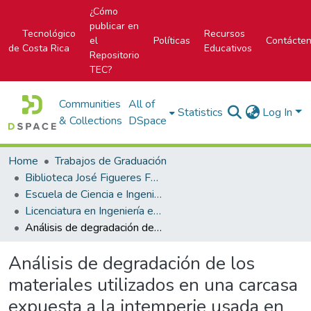
¿Cómo
publicar en
Tecnológico
Recursos
el
Políticas
Contácte
de Costa Rica
Educativos
Repositorio
TEC?
Communities
All of
Statistics
Log In
& Collections
DSpace
Home
Trabajos de Graduación
Biblioteca José Figueres Ferrer
Escuela de Ciencia e Ingeniería de los Materiales
Licenciatura en Ingeniería en Materiales
Análisis de degradación de los materiales utilizados en una carcasa expuesta a la intemperie usada en el proyecto GWSat: prototipo de monitoreo de humedales a través de un sistema espacial tipo Store and Forward
Análisis de degradación de los
materiales utilizados en una carcasa
expuesta a la intemperie usada en