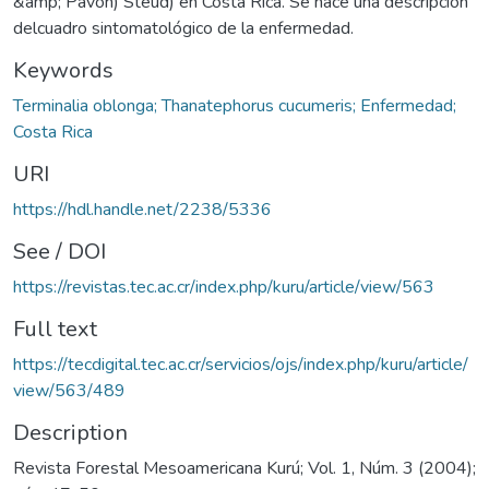
&amp; Pavón) Steud) en Costa Rica. Se hace una descripción
delcuadro sintomatológico de la enfermedad.
Keywords
Terminalia oblonga; Thanatephorus cucumeris; Enfermedad;
Costa Rica
URI
https://hdl.handle.net/2238/5336
See / DOI
https://revistas.tec.ac.cr/index.php/kuru/article/view/563
Full text
https://tecdigital.tec.ac.cr/servicios/ojs/index.php/kuru/article/
view/563/489
Description
Revista Forestal Mesoamericana Kurú; Vol. 1, Núm. 3 (2004);