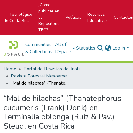
¿Cómo
publicar en
Tecnológico
Recursos
el
Políticas
Contácte
de Costa Rica
Educativos
Repositorio
TEC?
Communities
All of
Statistics
Log In
& Collections
DSpace
Home
Portal de Revistas del Instituto Tecnológico de Costa Rica
Revista Forestal Mesoamericana Kurú
“Mal de hilachas” (Thanatephorus cucumeris (Frank) Donk) en Terminalia oblonga (Ruiz & Pav.) Steud. en Costa Rica
“Mal de hilachas” (Thanatephorus
cucumeris (Frank) Donk) en
Terminalia oblonga (Ruiz & Pav.)
Steud. en Costa Rica