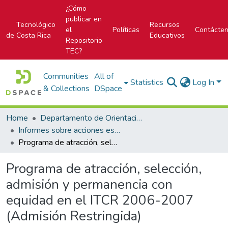
¿Cómo
publicar en
Tecnológico
Recursos
el
Políticas
Contácte
de Costa Rica
Educativos
Repositorio
TEC?
Communities
All of
Statistics
Log In
& Collections
DSpace
Home
Departamento de Orientación y Psicología
Informes sobre acciones específicas del DOP
Programa de atracción, selección, admisión y permanencia con equidad en el ITCR 2006-2007 (Admisión Restringida)
Programa de atracción, selección,
admisión y permanencia con
equidad en el ITCR 2006-2007
(Admisión Restringida)