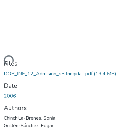
oading...
Files
DOP_INF_12_Admision_restringida....pdf
(13.4 MB)
Date
2006
Authors
Chinchilla-Brenes, Sonia
Guillén-Sánchez, Edgar