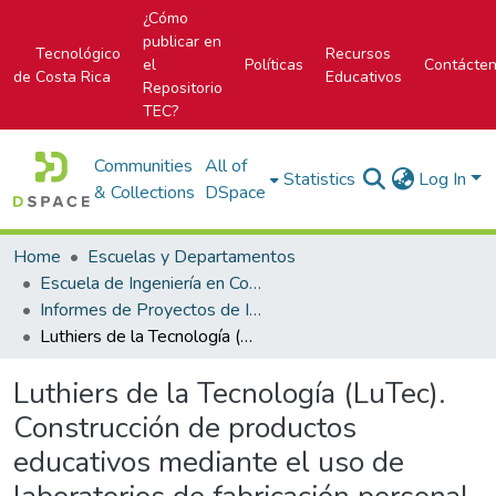
¿Cómo
publicar en
Tecnológico
Recursos
el
Políticas
Contácte
de Costa Rica
Educativos
Repositorio
TEC?
Communities
All of
Statistics
Log In
& Collections
DSpace
Home
Escuelas y Departamentos
Escuela de Ingeniería en Computación
Informes de Proyectos de Investigación
Luthiers de la Tecnología (LuTec). Construcción de productos educativos mediante el uso de laboratorios de fabricación personal. III Etapa: Elementos de construcción y programación de robots.
Luthiers de la Tecnología (LuTec).
Construcción de productos
educativos mediante el uso de