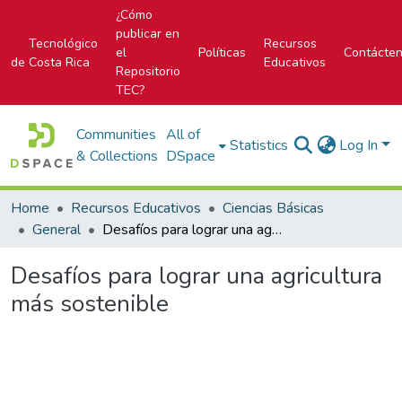
¿Cómo
publicar en
Tecnológico
Recursos
el
Políticas
Contácte
de Costa Rica
Educativos
Repositorio
TEC?
Communities
All of
Statistics
Log In
& Collections
DSpace
Home
Recursos Educativos
Ciencias Básicas
General
Desafíos para lograr una agricultura más sostenible
Desafíos para lograr una agricultura
más sostenible