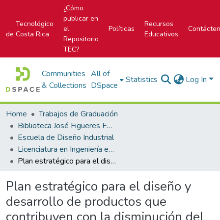
¿Cómo
publicar en
Tecnológico
Recursos
el
Políticas
Contácte
de Costa Rica
Educativos
Repositorio
TEC?
Communities
All of
Statistics
Log In
& Collections
DSpace
Home
Trabajos de Graduación
Biblioteca José Figueres Ferrer
Escuela de Diseño Industrial
Licenciatura en Ingeniería en Diseño Industrial
Plan estratégico para el diseño y desarrollo de productos que contribuyen con la disminución del consumo energético en el sector residencial en Costa Rica.
Plan estratégico para el diseño y
desarrollo de productos que
contribuyen con la disminución del