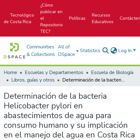
¿Cómo
publicar en
Tecnológico
Recursos
el
Políticas
Contácte
de Costa Rica
Educativos
Repositorio
TEC?
Communities
All of
Statistics
Log In
& Collections
DSpace
Home
Escuelas y Departamentos
Escuela de Biología
Libros, guías y otros
Determinación de la bacteria Helicobacter pylori en abastecimientos de agua para consumo humano y su implicación en el manejo del agua en Costa Rica
Determinación de la bacteria
Helicobacter pylori en
abastecimientos de agua para
consumo humano y su implicación
en el manejo del agua en Costa Rica