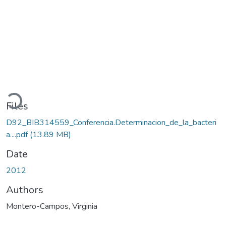
oading...
Files
D92_BIB314559_Conferencia.Determinacion_de_la_bacteri
a....pdf
(13.89 MB)
Date
2012
Authors
Montero-Campos, Virginia