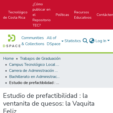
¿Cómo
publicar en
Tecnológico
Recursos
el
Políticas
Contácte
de Costa Rica
Educativos
Repositorio
TEC?
Communities
All of
Statistics
Log In
& Collections
DSpace
Home
Trabajos de Graduación
Campus Tecnológico Local San José
Carrera de Administración de Empresa
Bachillerato en Administración de Empresas
Estudio de prefactibilidad : la ventanita de quesos: la Vaquita Feliz
Estudio de prefactibilidad : la
ventanita de quesos: la Vaquita
Feliz