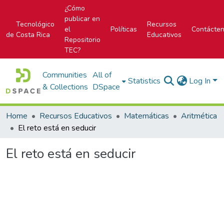
¿Cómo
publicar en
Tecnológico
Recursos
el
Políticas
Contácte
de Costa Rica
Educativos
Repositorio
TEC?
Communities
All of
Statistics
Log In
& Collections
DSpace
Home
Recursos Educativos
Matemáticas
Aritmética
El reto está en seducir
El reto está en seducir