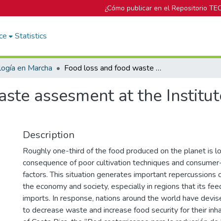
¿Cómo publicar en el Repositorio TE
ce
Statistics
logía en Marcha
Food loss and food waste assesment at the Instituto Tecnológico de Costa Rica
ste assesment at the Institu
Description
Roughly one-third of the food produced on the planet is lo
consequence of poor cultivation techniques and consumer-
factors. This situation generates important repercussions 
the economy and society, especially in regions that its f
imports. In response, nations around the world have devise
to decrease waste and increase food security for their inha