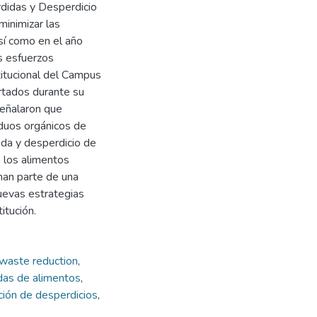
rdidas y Desperdicio
minimizar las
así como en el año
s esfuerzos
titucional del Campus
rtados durante su
señalaron que
duos orgánicos de
da y desperdicio de
 los alimentos
man parte de una
 nuevas estrategias
itución.
waste reduction
,
das de alimentos
,
ión de desperdicios
,