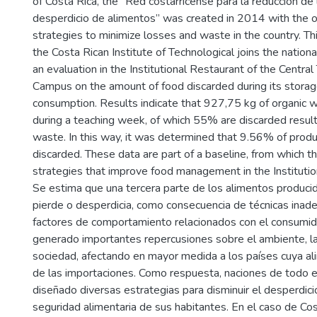
of Costa Rica, the “Red costarricense para la reducción de 
desperdicio de alimentos” was created in 2014 with the o
strategies to minimize losses and waste in the country. Th
the Costa Rican Institute of Technological joins the nationa
an evaluation in the Institutional Restaurant of the Central
Campus on the amount of food discarded during its storage
consumption. Results indicate that 927,75 kg of organic 
during a teaching week, of which 55% are discarded result
waste. In this way, it was determined that 9.56% of produ
discarded. These data are part of a baseline, from which t
strategies that improve food management in the Institutio
Se estima que una tercera parte de los alimentos producid
pierde o desperdicia, como consecuencia de técnicas inade
factores de comportamiento relacionados con el consumido
generado importantes repercusiones sobre el ambiente, la
sociedad, afectando en mayor medida a los países cuya a
de las importaciones. Como respuesta, naciones de todo 
diseñado diversas estrategias para disminuir el desperdici
seguridad alimentaria de sus habitantes. En el caso de Cos