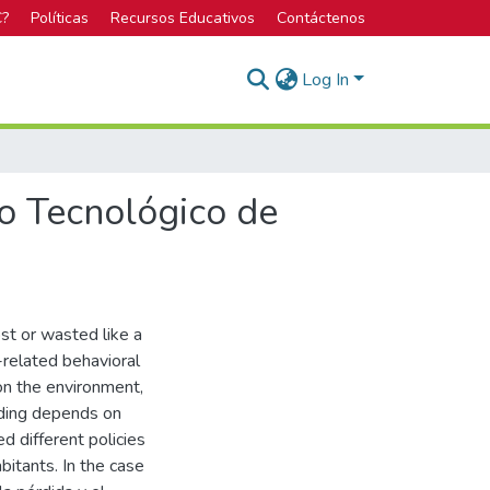
C?
Políticas
Recursos Educativos
Contáctenos
Log In
to Tecnológico de
st or wasted like a
related behavioral
on the environment,
eeding depends on
d different policies
bitants. In the case