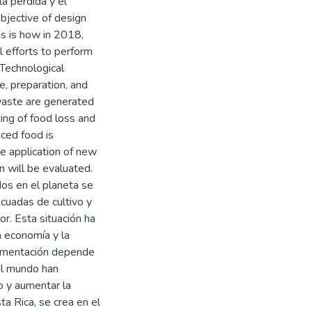
la pérdida y el
bjective of design
is is how in 2018,
l efforts to perform
 Technological
, preparation, and
waste are generated
ing of food loss and
ced food is
he application of new
n will be evaluated.
os en el planeta se
cuadas de cultivo y
r. Esta situación ha
 economía y la
limentación depende
el mundo han
o y aumentar la
ta Rica, se crea en el