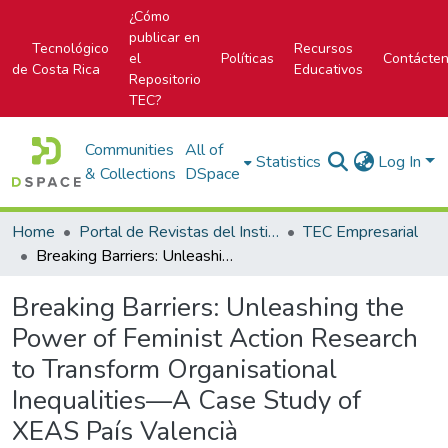
¿Cómo
publicar en
Tecnológico
Recursos
el
Políticas
Contácte
de Costa Rica
Educativos
Repositorio
TEC?
Communities
All of
Statistics
Log In
& Collections
DSpace
Home
Portal de Revistas del Instituto Tecnológico de Costa Rica
TEC Empresarial
Breaking Barriers: Unleashing the Power of Feminist Action Research to Transform Organisational Inequalities—A Case Study of XEAS País Valencià
Breaking Barriers: Unleashing the
Power of Feminist Action Research
to Transform Organisational
Inequalities—A Case Study of
XEAS País Valencià