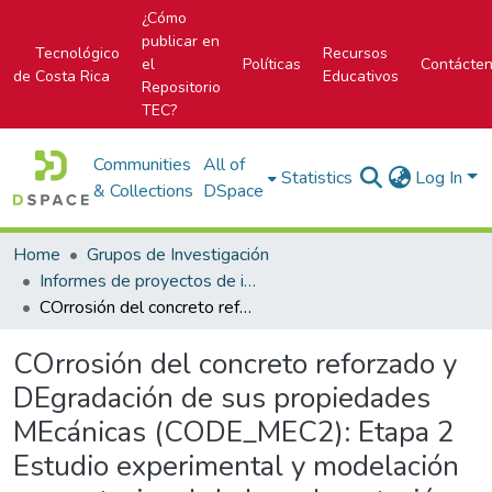
¿Cómo
publicar en
Tecnológico
Recursos
el
Políticas
Contácte
de Costa Rica
Educativos
Repositorio
TEC?
Communities
All of
Statistics
Log In
& Collections
DSpace
Home
Grupos de Investigación
Informes de proyectos de investigación
COrrosión del concreto reforzado y DEgradación de sus propiedades MEcánicas (CODE_MEC2): Etapa 2 Estudio experimental y modelación computacional de la carbonatación y corrosión del concreto reforzado. Código: 1490020
COrrosión del concreto reforzado y
DEgradación de sus propiedades
MEcánicas (CODE_MEC2): Etapa 2
Estudio experimental y modelación