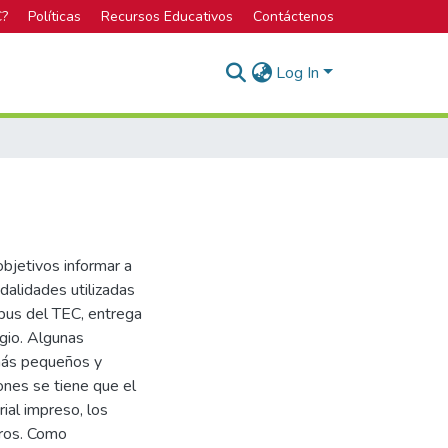
C?
Políticas
Recursos Educativos
Contáctenos
Log In
bjetivos informar a
dalidades utilizadas
ampus del TEC, entrega
egio. Algunas
más pequeños y
iones se tiene que el
ial impreso, los
tros. Como