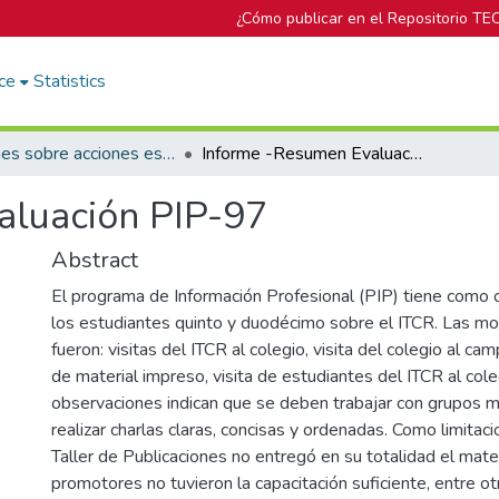
¿Cómo publicar en el Repositorio TE
ce
Statistics
Informes sobre acciones específicas del DOP
Informe -Resumen Evaluación PIP-97
aluación PIP-97
Abstract
El programa de Información Profesional (PIP) tiene como o
los estudiantes quinto y duodécimo sobre el ITCR. Las mo
fueron: visitas del ITCR al colegio, visita del colegio al c
de material impreso, visita de estudiantes del ITCR al col
observaciones indican que se deben trabajar con grupos 
realizar charlas claras, concisas y ordenadas. Como limitac
Taller de Publicaciones no entregó en su totalidad el mater
promotores no tuvieron la capacitación suficiente, entre o