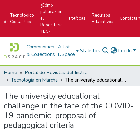
¿Cómo
publicar en
Tecnológico
Recursos
el
Políticas
Contácte
de Costa Rica
Educativos
Repositorio
TEC?
Communities
All of
Statistics
Log In
& Collections
DSpace
Home
Portal de Revistas del Instituto Tecnológico de Costa Rica
Tecnología en Marcha
The university educational challenge in the face of the COVID-19 pandemic: proposal of pedagogical criteria
The university educational
challenge in the face of the COVID-
19 pandemic: proposal of
pedagogical criteria