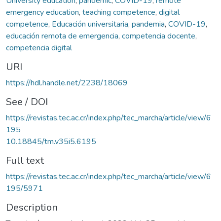
University education
,
pandemic
,
COVID-19
,
remote
emergency education
,
teaching competence
,
digital
competence
,
Educación universitaria
,
pandemia
,
COVID-19
,
educación remota de emergencia
,
competencia docente
,
competencia digital
URI
https://hdl.handle.net/2238/18069
See / DOI
https://revistas.tec.ac.cr/index.php/tec_marcha/article/view/6
195
10.18845/tm.v35i5.6195
Full text
https://revistas.tec.ac.cr/index.php/tec_marcha/article/view/6
195/5971
Description