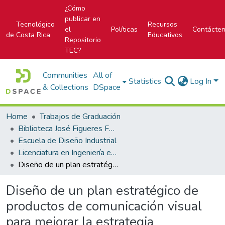
¿Cómo
publicar en
Tecnológico
Recursos
el
Políticas
Contácte
de Costa Rica
Educativos
Repositorio
TEC?
Communities
All of
Statistics
Log In
& Collections
DSpace
Home
Trabajos de Graduación
Biblioteca José Figueres Ferrer
Escuela de Diseño Industrial
Licenciatura en Ingeniería en Diseño Industrial
Diseño de un plan estratégico de productos de comunicación visual para mejorar la estrategia comunicacional entre la carrera de Ingeniería en Diseño Industrial del Tecnológico de Costa Rica (TEC) y el sector empresarial
Diseño de un plan estratégico de
productos de comunicación visual
para mejorar la estrategia