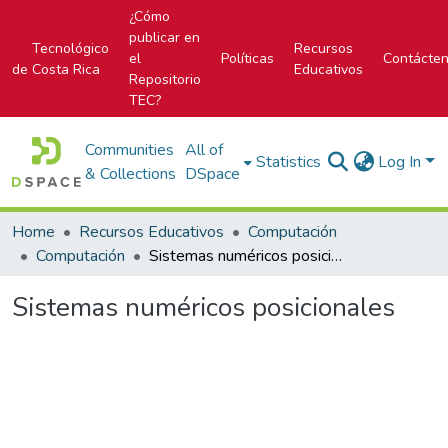
¿Cómo
publicar en
Tecnológico
Recursos
el
Políticas
Contácte
de Costa Rica
Educativos
Repositorio
TEC?
Communities
All of
Statistics
Log In
& Collections
DSpace
Home
Recursos Educativos
Computación
Computación
Sistemas numéricos posicionales
Sistemas numéricos posicionales