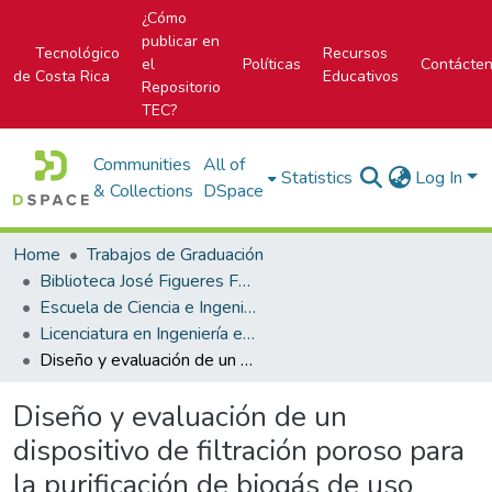
¿Cómo
publicar en
Tecnológico
Recursos
el
Políticas
Contácte
de Costa Rica
Educativos
Repositorio
TEC?
Communities
All of
Statistics
Log In
& Collections
DSpace
Home
Trabajos de Graduación
Biblioteca José Figueres Ferrer
Escuela de Ciencia e Ingeniería de los Materiales
Licenciatura en Ingeniería en Materiales
Diseño y evaluación de un dispositivo de filtración poroso para la purificación de biogás de uso doméstico
Diseño y evaluación de un
dispositivo de filtración poroso para
la purificación de biogás de uso