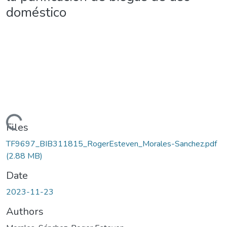
doméstico
ding...
Files
TF9697_BIB311815_RogerEsteven_Morales-Sanchez.pdf
(2.88 MB)
Date
2023-11-23
Authors