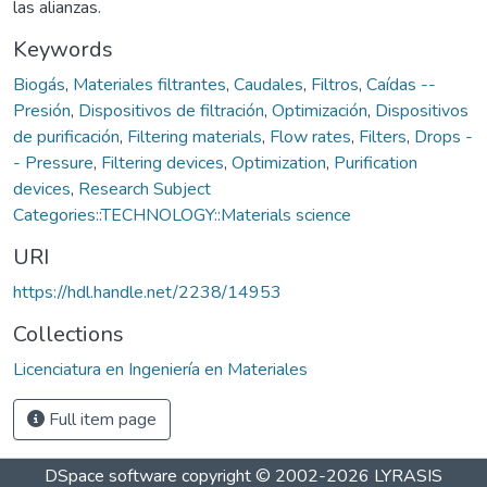
las alianzas.
Keywords
Biogás
,
Materiales filtrantes
,
Caudales
,
Filtros
,
Caídas --
Presión
,
Dispositivos de filtración
,
Optimización
,
Dispositivos
de purificación
,
Filtering materials
,
Flow rates
,
Filters
,
Drops -
- Pressure
,
Filtering devices
,
Optimization
,
Purification
devices
,
Research Subject
Categories::TECHNOLOGY::Materials science
URI
https://hdl.handle.net/2238/14953
Collections
Licenciatura en Ingeniería en Materiales
Full item page
DSpace software
copyright © 2002-2026
LYRASIS