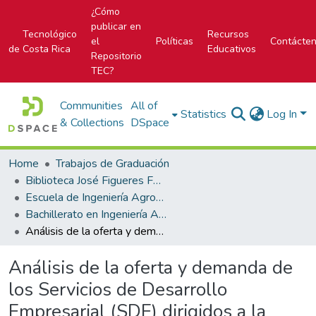
¿Cómo
publicar en
Tecnológico
Recursos
el
Políticas
Contácte
de Costa Rica
Educativos
Repositorio
TEC?
Communities
All of
Statistics
Log In
& Collections
DSpace
Home
Trabajos de Graduación
Biblioteca José Figueres Ferrer
Escuela de Ingeniería Agropecuaria Administrativa
Bachillerato en Ingeniería Agropecuaria Administrativa
Análisis de la oferta y demanda de los Servicios de Desarrollo Empresarial (SDE) dirigidos a la micro, pequeña y mediana empresa (MIPYME) del sector agropecuario y agroindustrial del cantón de Talamanca, Limón
Análisis de la oferta y demanda de
los Servicios de Desarrollo
Empresarial (SDE) dirigidos a la