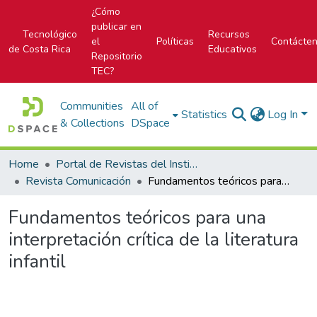
¿Cómo
publicar en
Tecnológico
Recursos
el
Políticas
Contácte
de Costa Rica
Educativos
Repositorio
TEC?
Communities
All of
Statistics
Log In
& Collections
DSpace
Home
Portal de Revistas del Instituto Tecnológico de Costa Rica
Revista Comunicación
Fundamentos teóricos para una interpretación crítica de la literatura infantil
Fundamentos teóricos para una
interpretación crítica de la literatura
infantil