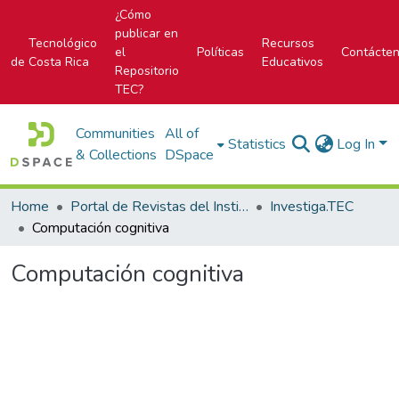
¿Cómo
publicar en
Tecnológico
Recursos
el
Políticas
Contácte
de Costa Rica
Educativos
Repositorio
TEC?
Communities
All of
Statistics
Log In
& Collections
DSpace
Home
Portal de Revistas del Instituto Tecnológico de Costa Rica
Investiga.TEC
Computación cognitiva
Computación cognitiva