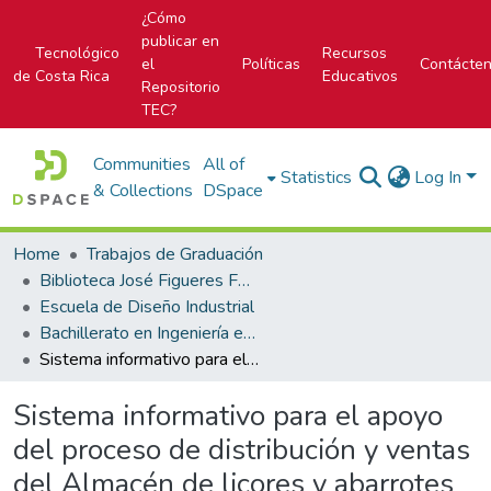
¿Cómo
publicar en
Tecnológico
Recursos
el
Políticas
Contácte
de Costa Rica
Educativos
Repositorio
TEC?
Communities
All of
Statistics
Log In
& Collections
DSpace
Home
Trabajos de Graduación
Biblioteca José Figueres Ferrer
Escuela de Diseño Industrial
Bachillerato en Ingeniería en Diseño Industrial
Sistema informativo para el apoyo del proceso de distribución y ventas del Almacén de licores y abarrotes San Ramón
Sistema informativo para el apoyo
del proceso de distribución y ventas
del Almacén de licores y abarrotes