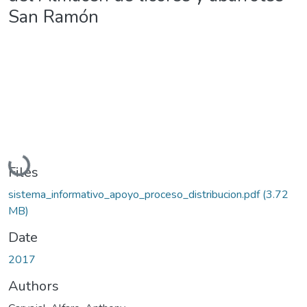
San Ramón
Loading...
Files
sistema_informativo_apoyo_proceso_distribucion.pdf
(3.72
MB)
Date
2017
Authors