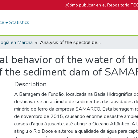
¿Cómo publicar en el Repositorio TE
ce
Statistics
logía en Marcha
Analysis of the spectral behavior of the water of the Doce river, Brazil, through the rupture of the sediment dam of SAMARCO
al behavior of the water of the
 of the sediment dam of SAM
Description
A Barragem de Fundão, localizada na Bacia Hidrográfica do
destinava-se ao acúmulo de sedimentos das atividades d
minério de ferro da empresa SAMARCO. Esta barragem r
de novembro de 2015, causando enorme desastre ambien
cursos d’agua à jusante, até atingir o Oceano Atlântico. A 
atingiu o Rio Doce e alterou a qualidade da água para ca