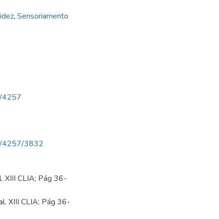
idez
,
Sensoriamento
ew/4257
iew/4257/3832
 XIII CLIA; Pág 36-
. XIII CLIA; Pág 36-