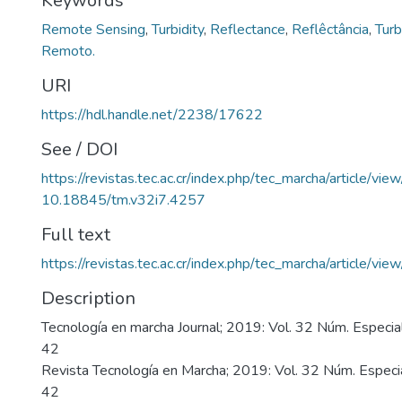
Keywords
Remote Sensing
,
Turbidity
,
Reflectance
,
Reflêctância
,
Turb
Remoto.
URI
https://hdl.handle.net/2238/17622
See / DOI
https://revistas.tec.ac.cr/index.php/tec_marcha/article/vi
10.18845/tm.v32i7.4257
Full text
https://revistas.tec.ac.cr/index.php/tec_marcha/article/v
Description
Tecnología en marcha Journal; 2019: Vol. 32 Núm. Especial.
42
Revista Tecnología en Marcha; 2019: Vol. 32 Núm. Especial
42