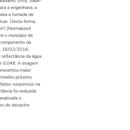
aladares (MG). Sabe-
ra a engenharia, a
xilia a tomada de
icas. Desta forma,
WI (Normalized
a o município de
o rompimento da
, 16/02/2016;
reflectância da água
de 0,048. A imagem
presentou maior
vermelho próximo
sólidos suspensos na
ância foi reduzida
nalisada o
es do desastre