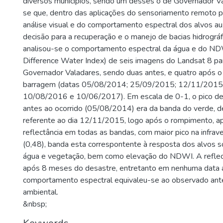
diversos municípios, sendo um desses o de Governador V
se que, dentro das aplicações do sensoriamento remoto pa
análise visual e do comportamento espectral dos alvos au
decisão para a recuperação e o manejo de bacias hidrográf
analisou-se o comportamento espectral da água e do ND
Difference Water Index) de seis imagens do Landsat 8 par
Governador Valadares, sendo duas antes, e quatro após 
barragem (datas 05/08/2014; 25/09/2015; 12/11/2015
10/08/2016 e 10/06/2017). Em escala de 0-1, o pico de 
antes ao ocorrido (05/08/2014) era da banda do verde, 
referente ao dia 12/11/2015, logo após o rompimento, a
reflectância em todas as bandas, com maior pico na infra
(0,48), banda esta correspontente à resposta dos alvos 
água e vegetação, bem como elevação do NDWI. A reflect
após 8 meses do desastre, entretanto em nenhuma data a
comportamento espectral equivaleu-se ao observado ant
ambiental.
&nbsp;