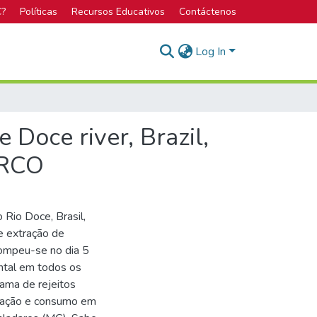
C?
Políticas
Recursos Educativos
Contáctenos
Log In
 Doce river, Brazil,
ARCO
 Rio Doce, Brasil,
e extração de
ompeu-se no dia 5
tal em todos os
lama de rejeitos
ptação e consumo em