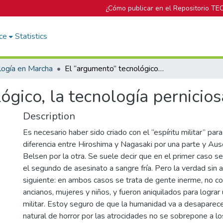
¿Cómo publicar en el Repositorio TE
ce
Statistics
logía en Marcha
El “argumento” tecnológico, la tecnología perniciosa y la ética
gico, la tecnología perniciosa
Description
Es necesario haber sido criado con el “espíritu militar” par
diferencia entre Hiroshima y Nagasaki por una parte y Au
Belsen por la otra. Se suele decir que en el primer caso se
el segundo de asesinato a sangre fría. Pero la verdad sin a
siguiente: en ambos casos se trata de gente inerme, no c
ancianos, mujeres y niños, y fueron aniquilados para lograr 
militar. Estoy seguro de que la humanidad va a desaparece
natural de horror por las atrocidades no se sobrepone a l