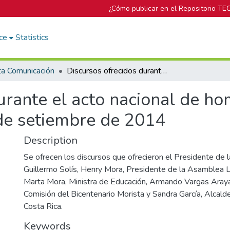
¿Cómo publicar en el Repositorio TE
ce
Statistics
ta Comunicación
Discursos ofrecidos durante el acto nacional de homenaje al Libertador y Héroe Nacional 30 de setiembre de 2014
urante el acto nacional de ho
de setiembre de 2014
Description
Se ofrecen los discursos que ofrecieron el Presidente de l
Guillermo Solís, Henry Mora, Presidente de la Asamblea Le
Marta Mora, Ministra de Educación, Armando Vargas Araya
Comisión del Bicentenario Morista y Sandra García, Alcald
Costa Rica.
Keywords