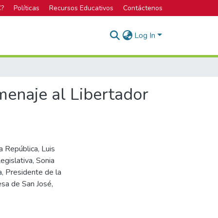
C?
Políticas
Recursos Educativos
Contáctenos
Log In
menaje al Libertador
a República, Luis
gislativa, Sonia
, Presidente de la
esa de San José,