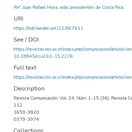
Reº
,
Juan Rafael Mora, vida, presidentes de Costa Rica
URI
https://hdl.handle.net/2238/7611
See / DOI
https://revistas.tec.ac.cr/index.php/comunicacion/article/v
10.18845/rc.v23i1-15.2276
Full text
https://revistas.tec.ac.cr/index.php/comunicacion/article
Description
Revista Comunicación; Vol. 24, Núm. 1-15 (36): Revista C
112
1659-3820
0379-3974
Collections