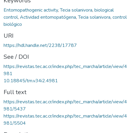
Keywords
Entomopathogenic activity
,
Tecia solanivora
,
biological
control
,
Actividad entomopatógena
,
Tecia solanivora
,
control
biológico
URI
https://hdl.handle.net/2238/17787
See / DOI
https://revistas.tec.ac.cr/index.php/tec_marcha/article/view/4
981
10.18845/tm.v34i2.4981
Full text
https://revistas.tec.ac.cr/index.php/tec_marcha/article/view/4
981/5437
https://revistas.tec.ac.cr/index.php/tec_marcha/article/view/4
981/5504