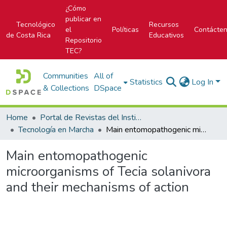
¿Cómo
publicar en
Tecnológico
Recursos
el
Políticas
Contácte
de Costa Rica
Educativos
Repositorio
TEC?
Communities
All of
Statistics
Log In
& Collections
DSpace
Home
Portal de Revistas del Instituto Tecnológico de Costa Rica
Tecnología en Marcha
Main entomopathogenic microorganisms of Tecia solanivora and their mechanisms of action
Main entomopathogenic
microorganisms of Tecia solanivora
and their mechanisms of action