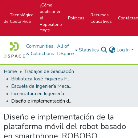
¿Cómo
publicar en
Tecnológico
Recursos
el
Políticas
Contácte
de Costa Rica
Educativos
Repositorio
TEC?
Communities
All of
Statistics
Log In
& Collections
DSpace
Home
Trabajos de Graduación
Biblioteca José Figueres Ferrer
Escuela de Ingeniería Mecatrónica (antes era Área Académica de Ingeniería Mecatrónica)
Licenciatura en Ingeniería Mecatrónica
Diseño e implementación de la plataforma móvil del robot basado en smartphone, ROBOBO
Diseño e implementación de la
plataforma móvil del robot basado
en smartphone, ROBOBO