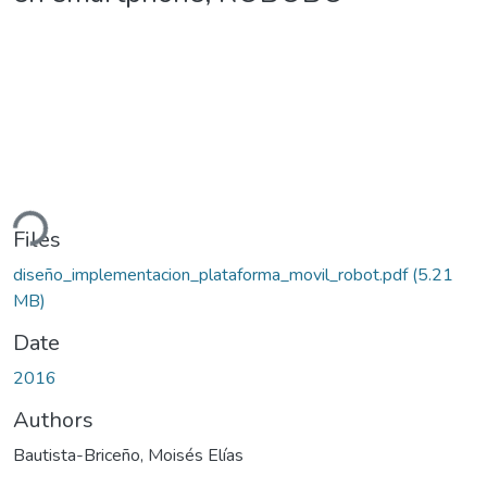
ding...
Files
diseño_implementacion_plataforma_movil_robot.pdf
(5.21
MB)
Date
2016
Authors
Bautista-Briceño, Moisés Elías