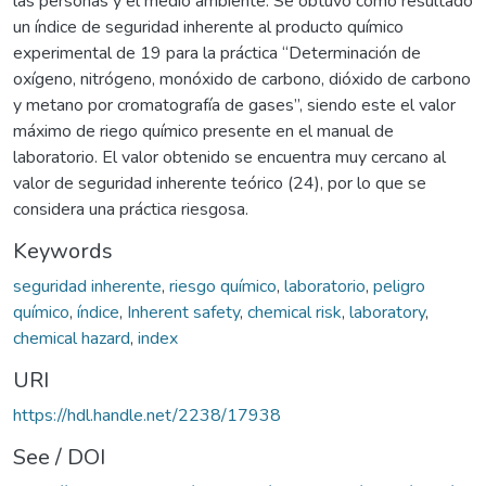
las personas y el medio ambiente. Se obtuvo como resultado
un índice de seguridad inherente al producto químico
experimental de 19 para la práctica “Determinación de
oxígeno, nitrógeno, monóxido de carbono, dióxido de carbono
y metano por cromatografía de gases”, siendo este el valor
máximo de riego químico presente en el manual de
laboratorio. El valor obtenido se encuentra muy cercano al
valor de seguridad inherente teórico (24), por lo que se
considera una práctica riesgosa.
Keywords
seguridad inherente
,
riesgo químico
,
laboratorio
,
peligro
químico
,
índice
,
Inherent safety
,
chemical risk
,
laboratory
,
chemical hazard
,
index
URI
https://hdl.handle.net/2238/17938
See / DOI