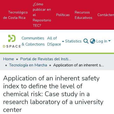
¿Cómo
publicar en
Tecnológico
Recursos
el
Políticas
Contácte
de Costa Rica
Educativos
Repositorio
TEC?
Communities
All of
Statistics
Log In
& Collections
DSpace
Home
Portal de Revistas del Instituto Tecnológico de Costa Rica
Tecnología en Marcha
Application of an inherent safety index to define the level of chemical risk: Case study in a research laboratory of a university center
Application of an inherent safety
index to define the level of
chemical risk: Case study in a
research laboratory of a university
center