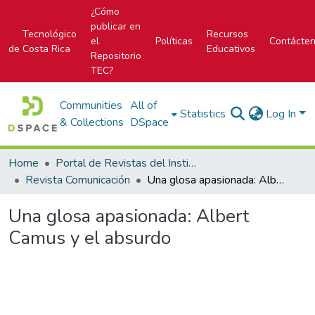
¿Cómo
publicar en
Tecnológico
Recursos
el
Políticas
Contácte
de Costa Rica
Educativos
Repositorio
TEC?
Communities
All of
Statistics
Log In
& Collections
DSpace
Home
Portal de Revistas del Instituto Tecnológico de Costa Rica
Revista Comunicación
Una glosa apasionada: Albert Camus y el absurdo
Una glosa apasionada: Albert
Camus y el absurdo