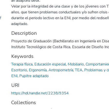
an adapted desk.
Velar por la integridad de una clase y de los jóvenes con
años, que tienen problemas conductuales y/o sufren crisis
f
durante el periodo lectivo en la ENI, por medio del redise
adaptado.
Description
Proyecto de Graduación (Bachillerato en Ingeniería en Dise
Instituto Tecnológico de Costa Rica, Escuela de Diseño Ind
Keywords
Terapia física
,
Educación especial
,
Mobiliario
,
Comportamie
Escritorio
,
Ergonomía
,
Antropometría
,
TEA
,
Problemas y cr
ENI
,
Pupitre adaptado
URI
https://hdl.handle.net/2238/9354
Collections