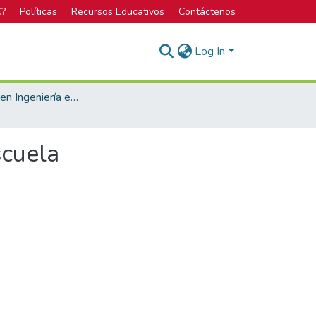
C?
Políticas
Recursos Educativos
Contáctenos
Log In
Bachillerato en Ingeniería en Diseño Industrial
scuela