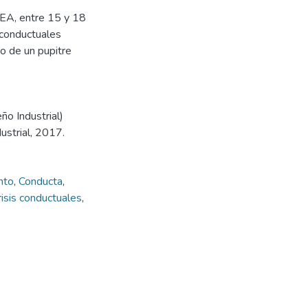
 TEA, entre 15 y 18
 conductuales
ño de un pupitre
ño Industrial)
ustrial, 2017.
nto
,
Conducta
,
isis conductuales
,