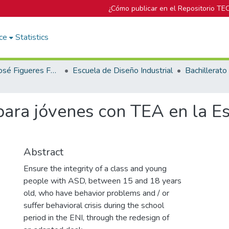
¿Cómo publicar en el Repositorio TE
ce
Statistics
Biblioteca José Figueres Ferrer
Escuela de Diseño Industrial
para jóvenes con TEA en la E
Abstract
Ensure the integrity of a class and young
people with ASD, between 15 and 18 years
old, who have behavior problems and / or
suffer behavioral crisis during the school
period in the ENI, through the redesign of