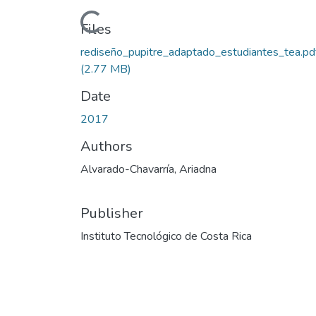
Loading...
Files
rediseño_pupitre_adaptado_estudiantes_tea.pd
(2.77 MB)
Date
2017
Authors
Alvarado-Chavarría, Ariadna
Publisher
Instituto Tecnológico de Costa Rica