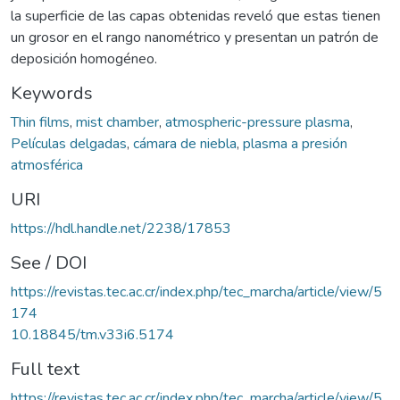
la superficie de las capas obtenidas reveló que estas tienen
un grosor en el rango nanométrico y presentan un patrón de
deposición homogéneo.
Keywords
Thin films
,
mist chamber
,
atmospheric-pressure plasma
,
Películas delgadas
,
cámara de niebla
,
plasma a presión
atmosférica
URI
https://hdl.handle.net/2238/17853
See / DOI
https://revistas.tec.ac.cr/index.php/tec_marcha/article/view/5
174
10.18845/tm.v33i6.5174
Full text
https://revistas.tec.ac.cr/index.php/tec_marcha/article/view/5