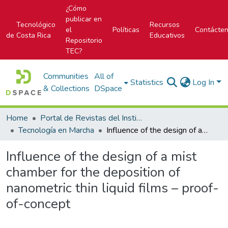
¿Cómo
publicar en
Tecnológico
Recursos
el
Políticas
Contácte
de Costa Rica
Educativos
Repositorio
TEC?
Communities
All of
Statistics
Log In
& Collections
DSpace
Home
Portal de Revistas del Instituto Tecnológico de Costa Rica
Tecnología en Marcha
Influence of the design of a mist chamber for the deposition of nanometric thin liquid films – proof-of-concept
Influence of the design of a mist
chamber for the deposition of
nanometric thin liquid films – proof-
of-concept