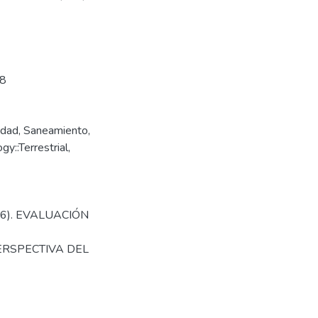
38
idad
,
Saneamiento
,
::Terrestrial,
016). EVALUACIÓN
ERSPECTIVA DEL