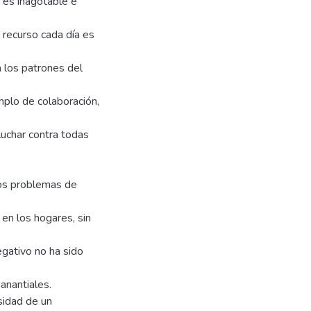
o es inagotable e
recurso cada día es
n los patrones del
lo de colaboración,
 luchar contra todas
los problemas de
 en los hogares, sin
egativo no ha sido
anantiales.
esidad de un