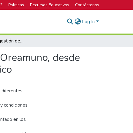
C?
Políticas
Recursos Educativos
Contáctenos
Log In
Evaluación de la gestión de la ASADA de Cot, Cot, Oreamuno, desde una perspectiva del uso sostenible del recurso hídrico
, Oreamuno, desde
ico
s diferentes
 y condiciones
entado en los