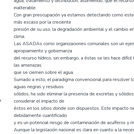
agua, tratamiento y distribución, asumiendo, que el recurs
inalterable.
Con gran preocupación ya estamos detectando como este 
más escaso por la creciente
presión de su uso, la degradación ambiental y el cambio e
clima.
Las ASADAs como organizaciones comunales son un ejemp
apropiamiento y gobernanza
del recurso hídrico, sin embargo, a éstas se les hace difícil
las amenazas
que se ciernen sobre el agua.
Sumado a esto, el paradigma convencional para resolver 
aguas negras y residuos
sólidos, ha sido eliminar la presencia de excretas y sólidos
a
considerar el impacto de
éstos en los sitios donde son dispuestos. Este impacto n
debidamente cuantificado
y es un potencial riesgo de contaminación de acuíferos y m
Aunque la legislación nacional es clara en cuanto a la nec