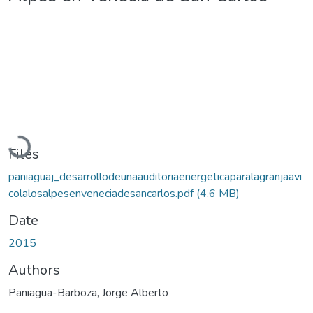
Loading...
Files
paniaguaj_desarrollodeunaauditoriaenergeticaparalagranjaavi
colalosalpesenveneciadesancarlos.pdf
(4.6 MB)
Date
2015
Authors
Paniagua-Barboza, Jorge Alberto