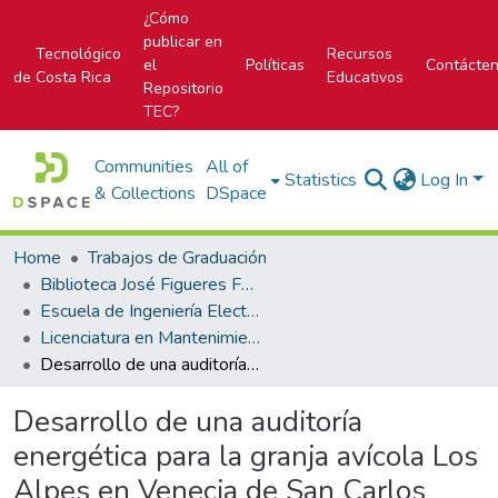
¿Cómo
publicar en
Tecnológico
Recursos
el
Políticas
Contácte
de Costa Rica
Educativos
Repositorio
TEC?
Communities
All of
Statistics
Log In
& Collections
DSpace
Home
Trabajos de Graduación
Biblioteca José Figueres Ferrer
Escuela de Ingeniería Electromecánica
Licenciatura en Mantenimiento Industrial
Desarrollo de una auditoría energética para la granja avícola Los Alpes en Venecia de San Carlos
Desarrollo de una auditoría
energética para la granja avícola Los
Alpes en Venecia de San Carlos