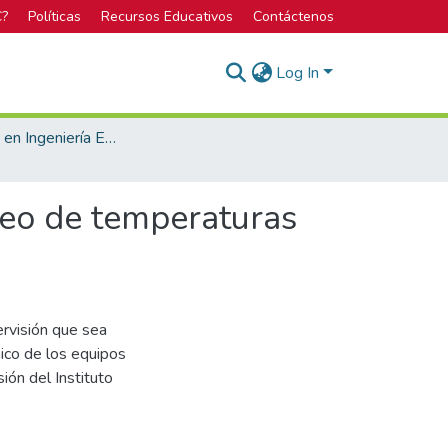
C?
Políticas
Recursos Educativos
Contáctenos
Log In
Bachillerato en Ingeniería Electrónica
reo de temperaturas
rvisión que sea
ico de los equipos
ión del Instituto