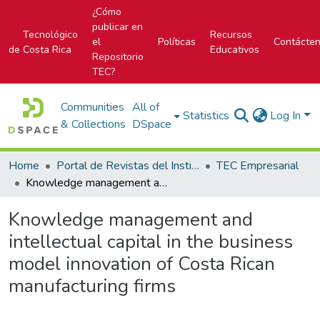
¿Cómo
publicar en
Tecnológico
Recursos
el
Políticas
Contácte
de Costa Rica
Educativos
Repositorio
TEC?
Communities
All of
Statistics
Log In
& Collections
DSpace
Home
Portal de Revistas del Instituto Tecnológico de Costa Rica
TEC Empresarial
Knowledge management and intellectual capital in the business model innovation of Costa Rican manufacturing firms
Knowledge management and
intellectual capital in the business
model innovation of Costa Rican
manufacturing firms