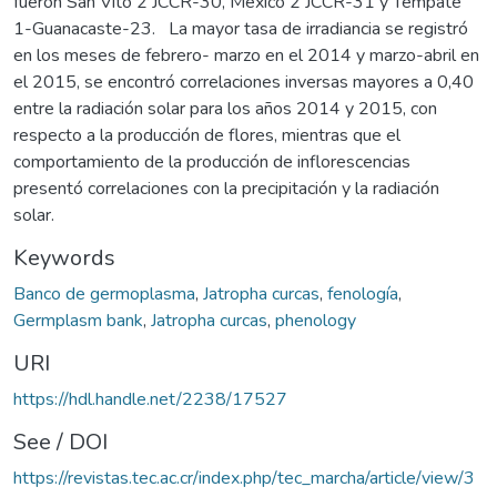
fueron San Vito 2 JCCR-30, México 2 JCCR-31 y Tempate
1-Guanacaste-23. La mayor tasa de irradiancia se registró
en los meses de febrero- marzo en el 2014 y marzo-abril en
el 2015, se encontró correlaciones inversas mayores a 0,40
entre la radiación solar para los años 2014 y 2015, con
respecto a la producción de flores, mientras que el
comportamiento de la producción de inflorescencias
presentó correlaciones con la precipitación y la radiación
solar.
Keywords
Banco de germoplasma
,
Jatropha curcas
,
fenología
,
Germplasm bank
,
Jatropha curcas
,
phenology
URI
https://hdl.handle.net/2238/17527
See / DOI
https://revistas.tec.ac.cr/index.php/tec_marcha/article/view/3