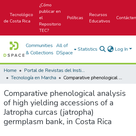
¿Cómo
publicar en
Tecnológico
Recursos
el
Políticas
Contácte
de Costa Rica
Educativos
Repositorio
TEC?
Communities
All of
Statistics
Log In
& Collections
DSpace
Home
Portal de Revistas del Instituto Tecnológico de Costa Rica
Tecnología en Marcha
Comparative phenological analysis of high yielding accessions of a Jatropha curcas (jatropha) germplasm bank, in Costa Rica
Comparative phenological analysis
of high yielding accessions of a
Jatropha curcas (jatropha)
germplasm bank, in Costa Rica