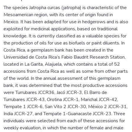
The species Jatropha curcas (jatropha) is characteristic of the
Mesoamerican region, with its center of origin found in
Mexico. It has been adapted for use in hedgerows and is also
exploited for medicinal applications, based on traditional
knowledge. It is currently classified as a valuable species for
the production of oils for use as biofuels or paint diluents. In
Costa Rica, a germplasm bank has been created in the
Universidad de Costa Rica’s Fabio Baudrit Research Station,
located in La Garita, Alajuela, which contains a total of 52
accessions from Costa Rica as well as some from other parts
of the world. In the annual assessment of this germplasm
bank, it was determined that the most productive accessions
were Turrubares JCCR36, Jacó JCCR-3, El Barro de
Turrubares JCCR-43, Orotina JCCR-1, Marichal JCCR-42,
Tempate 1 JCCR-6, San Vito 2 JCCR-30, México 2 JCCR-31,
India JCCR-27, and Tempate 1-Guanacaste JCCR-23. Three
individuals were selected from each of these accessions for
weekly evaluation, in which the number of female and male