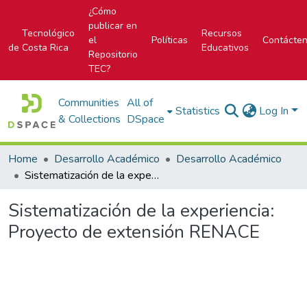
¿Cómo
publicar en
Tecnológico
Recursos
el
Políticas
Contácte
de Costa Rica
Educativos
Repositorio
TEC?
Communities
All of
Statistics
Log In
& Collections
DSpace
Home
Desarrollo Académico
Desarrollo Académico
Sistematización de la experiencia: Proyecto de extensión RENACE
Sistematización de la experiencia:
Proyecto de extensión RENACE