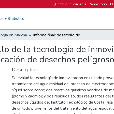
¿Cómo publicar en el Repositorio TE
ce
Statistics
logía en Marcha
Informe final: desarrollo de la tecnología de inmovilización: estabilización / solidificación de desechos peligrosos en Costa Rica
llo de la tecnología de inmovi
ificación de desechos peligros
Description
Se evaluó la tecnología de inmovilización en un lodo prove
tratamiento del agua residual del proceso de electrodepo
níquel sobre cobre; dos reactivos químicos vencidos de m
(plomo y cadmio); y dos residuos sólidos resultantes del 
desechos líquidos del Instituto Tecnológico de Costa Rica.P
de un lodo proveniente del tratamiento del agua residual 