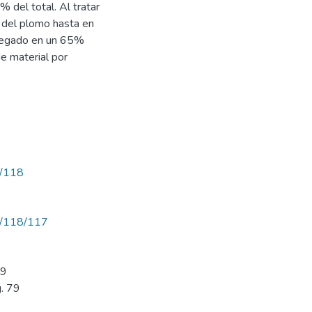
del total. Al tratar
n del plomo hasta en
gregado en un 65%
de material por
w/118
ew/118/117
79
g. 79