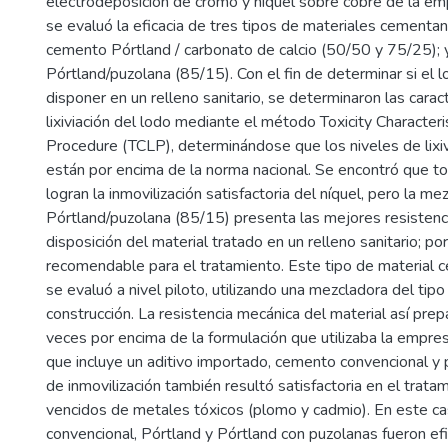
electrodeposición de cromo y níquel sobre cobre de la emp
se evaluó la eficacia de tres tipos de materiales cementan
cemento Pórtland / carbonato de calcio (50/50 y 75/25);
Pórtland/puzolana (85/15). Con el fin de determinar si el 
disponer en un relleno sanitario, se determinaron las caract
lixiviación del lodo mediante el método Toxicity Characteri
Procedure (TCLP), determinándose que los niveles de lixiv
están por encima de la norma nacional. Se encontró que 
logran la inmovilización satisfactoria del níquel, pero la m
Pórtland/puzolana (85/15) presenta las mejores resistenc
disposición del material tratado en un relleno sanitario; po
recomendable para el tratamiento. Este tipo de material
se evaluó a nivel piloto, utilizando una mezcladora del ti
construcción. La resistencia mecánica del material así pre
veces por encima de la formulación que utilizaba la empres
que incluye un aditivo importado, cemento convencional y 
de inmovilización también resultó satisfactoria en el trata
vencidos de metales tóxicos (plomo y cadmio). En este c
convencional, Pórtland y Pórtland con puzolanas fueron efi