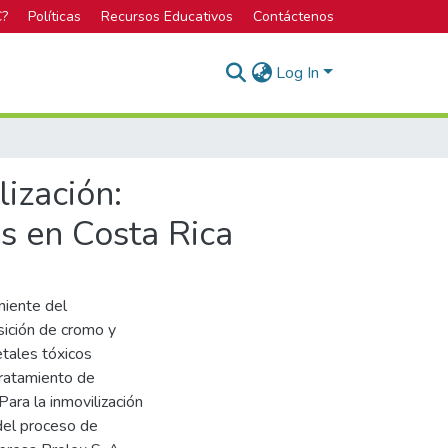
C?
Políticas
Recursos Educativos
Contáctenos
Log In
lización:
os en Costa Rica
niente del
sición de cromo y
etales tóxicos
tratamiento de
ara la inmovilización
del proceso de