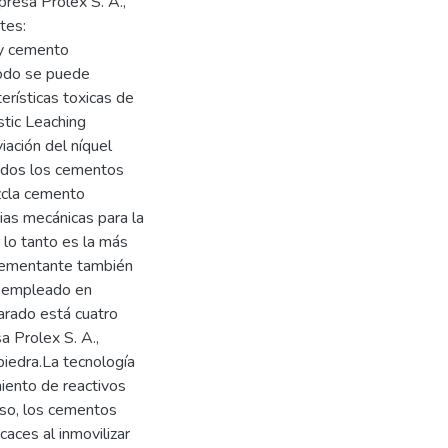
resa Prolex S. A.,
tes:
 y cemento
lodo se puede
erísticas toxicas de
stic Leaching
iación del níquel
todos los cementos
ezcla cemento
ias mecánicas para la
r lo tanto es la más
 cementante también
po empleado en
parado está cuatro
a Prolex S. A.,
piedra.La tecnología
miento de reactivos
aso, los cementos
caces al inmovilizar