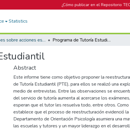
¿Cómo publicar en el Repositorio TE
ce
Statistics
Informes sobre acciones específicas del DOP
Programa de Tutoría Estudiantil
studiantil
Abstract
Este informe tiene como objetivo proponer la reestructur
de Tutoría Estudiantil (PTE), para ellos se realizó una explo
medio de entrevistas. Entre las observaciones se encuen
del servicio de tutoría aumenta al acercarse los exámenes
esperan que el tutor les resuelva todo, entre otros. Como
establece que el proceso de reestructuración evidenció la
Departamento de Orientación Psicología asumiera una may
las escuelas y tutores y un mayor liderazgo en el desarrol