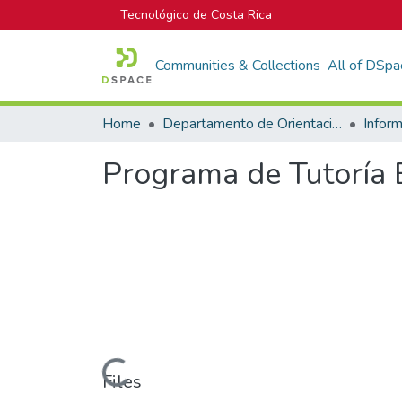
Tecnológico de Costa Rica
Communities & Collections
All of DSpa
Home
Departamento de Orientación y Psicología
Programa de Tutoría E
Loading...
Files