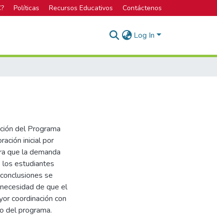
C?
Políticas
Recursos Educativos
Contáctenos
Log In
ación del Programa
ración inicial por
tra que la demanda
, los estudiantes
 conclusiones se
 necesidad de que el
or coordinación con
lo del programa.