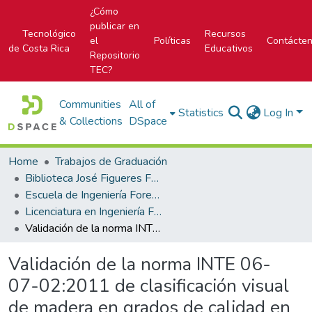
¿Cómo
publicar en
Tecnológico
Recursos
el
Políticas
Contácte
de Costa Rica
Educativos
Repositorio
TEC?
Communities
All of
Statistics
Log In
& Collections
DSpace
Home
Trabajos de Graduación
Biblioteca José Figueres Ferrer
Escuela de Ingeniería Forestal
Licenciatura en Ingeniería Forestal
Validación de la norma INTE 06-07-02:2011 de clasificación visual de madera en grados de calidad en madera verde aserrada sin cepillar de tectona grandis. L.f
Validación de la norma INTE 06-
07-02:2011 de clasificación visual
de madera en grados de calidad en