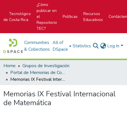
¿Cómo
publicar en
Tecnológico
Recursos
el
Políticas
Contácte
de Costa Rica
Educativos
Repositorio
TEC?
Communities
All of
Statistics
Log In
& Collections
DSpace
Home
Grupos de Investigación
Portal de Memorias de Congresos
Memorias IX Festival Internacional de Matemática
Memorias IX Festival Internacional
de Matemática