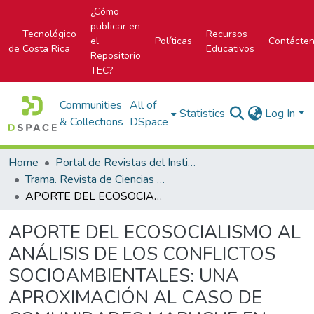
¿Cómo
publicar en
Tecnológico
Recursos
el
Políticas
Contácte
de Costa Rica
Educativos
Repositorio
TEC?
Communities
All of
Statistics
Log In
& Collections
DSpace
Home
Portal de Revistas del Instituto Tecnológico de Costa Rica
Trama. Revista de Ciencias Sociales y Humanidades
APORTE DEL ECOSOCIALISMO AL ANÁLISIS DE LOS CONFLICTOS SOCIOAMBIENTALES: UNA APROXIMACIÓN AL CASO DE COMUNIDADES MAPUCHE EN CHILE
APORTE DEL ECOSOCIALISMO AL
ANÁLISIS DE LOS CONFLICTOS
SOCIOAMBIENTALES: UNA
APROXIMACIÓN AL CASO DE