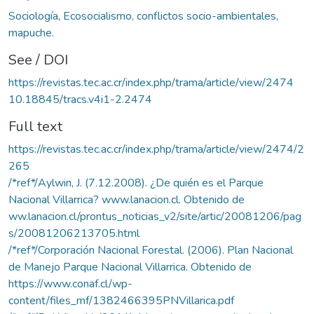
Sociología
,
Ecosocialismo, conflictos socio-ambientales,
mapuche.
See / DOI
https://revistas.tec.ac.cr/index.php/trama/article/view/2474
10.18845/tracs.v4i1-2.2474
Full text
https://revistas.tec.ac.cr/index.php/trama/article/view/2474/2
265
/*ref*/Aylwin, J. (7.12.2008). ¿De quién es el Parque
Nacional Villarrica? www.lanacion.cl. Obtenido de
ww.lanacion.cl/prontus_noticias_v2/site/artic/20081206/pag
s/20081206213705.html
/*ref*/Corporación Nacional Forestal. (2006). Plan Nacional
de Manejo Parque Nacional Villarrica. Obtenido de
https://www.conaf.cl/wp-
content/files_mf/1382466395PNVillarica.pdf