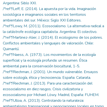
Argentina: Siblo XXI.
/*ref*/Leff, E. (2014). La apuesta por la vida. Imaginación
sociológica e imaginarios sociales en los territorios
ambientales del sur. México: Siglo XXI Editores.
/*ref*/Lowy, M. (2011). Ecosocialismo. La alternativa radical a
la catástrofe ecológica capitalista. Argentina: El colectivo.
/*ref*/Martinez-Alier, J. (2014). El ecologismo de los pobres.
Conflictos ambientales y lenguajes de valoración. Chile:
Quimantú.
/*ref*/Naess, A. (1973). Los movimientos de la ecología
superficial y la ecología profunda: un resumen. Ética
ambiental para la conservación biocultural, 1-5.
/*ref*/Riechman, J. (2001). Un mundo vulnerable. Ensayos
sobre ecología, ética y tecnociencia. España: Catarata.
/*ref*/Riechman, J. (2013). Para una caracterización del
ecosocialismo en diez rasgos. Crisis civilizatoria y
ecosocialismo por Michael Löwy. Madrid, España: FUHEM.
/*ref*/Ulloa, A. (2013). Controlando la naturaleza:
ambientalismo transnacional y negociaciones locales en torno