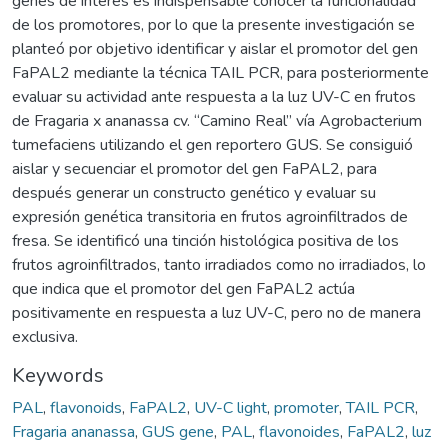
genes de interés es indispensable conocer la funcionalidad
de los promotores, por lo que la presente investigación se
planteó por objetivo identificar y aislar el promotor del gen
FaPAL2 mediante la técnica TAIL PCR, para posteriormente
evaluar su actividad ante respuesta a la luz UV-C en frutos
de Fragaria x ananassa cv. “Camino Real” vía Agrobacterium
tumefaciens utilizando el gen reportero GUS. Se consiguió
aislar y secuenciar el promotor del gen FaPAL2, para
después generar un constructo genético y evaluar su
expresión genética transitoria en frutos agroinfiltrados de
fresa. Se identificó una tinción histológica positiva de los
frutos agroinfiltrados, tanto irradiados como no irradiados, lo
que indica que el promotor del gen FaPAL2 actúa
positivamente en respuesta a luz UV-C, pero no de manera
exclusiva.
Keywords
PAL
,
flavonoids
,
FaPAL2
,
UV-C light
,
promoter
,
TAIL PCR
,
Fragaria ananassa
,
GUS gene
,
PAL
,
flavonoides
,
FaPAL2
,
luz