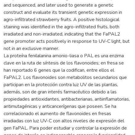
and sequenced, and later used to generate a genetic
construct and evaluate its transient genetic expression in
agro-infiltrated strawberry fruits. A positive histological
staining was identified in the agro-infiltrated fruits, both
irradiated and non-irradiated, indicating that the FaPAL2
gene promoter acts positively in response to UV-C light, but
not in an exclusive manner.
La proteína fenilalanina amonio-liasa o PAL es una enzima
clave en la ruta de síntesis de los flavonoides; en fresa se
han reportado 6 genes que la codifican, entre ellos el
FaPAL2. Los flavonoides son metabolitos secundarios que
participan en la protección contra luz UV de las plantas,
además, son de gran interés farmacéutico debido a las
propiedades antioxidantes, antibacterianas, antiinflamatorias,
antimutagénicas y anticancerígenas que poseen. Se ha
correlacionado el aumento de flavonoides en fresas
irradiadas con luz UV-C con altos niveles de expresión del
gen FaPAL. Para poder estudiar y controlar la expresión de