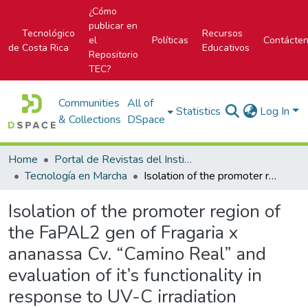
¿Cómo
publicar en
Tecnológico
Recursos
el
Políticas
Contácte
de Costa Rica
Educativos
Repositorio
TEC?
Communities
All of
Statistics
Log In
& Collections
DSpace
Home
Portal de Revistas del Instituto Tecnológico de Costa Rica
Tecnología en Marcha
Isolation of the promoter region of the FaPAL2 gen of Fragaria x ananassa Cv. “Camino Real” and evaluation of it’s functionality in response to UV-C irradiation
Isolation of the promoter region of
the FaPAL2 gen of Fragaria x
ananassa Cv. “Camino Real” and
evaluation of it’s functionality in
response to UV-C irradiation