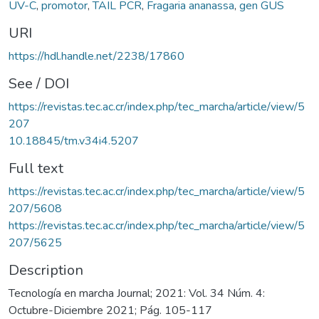
UV-C
,
promotor
,
TAIL PCR
,
Fragaria ananassa
,
gen GUS
URI
https://hdl.handle.net/2238/17860
See / DOI
https://revistas.tec.ac.cr/index.php/tec_marcha/article/view/5
207
10.18845/tm.v34i4.5207
Full text
https://revistas.tec.ac.cr/index.php/tec_marcha/article/view/5
207/5608
https://revistas.tec.ac.cr/index.php/tec_marcha/article/view/5
207/5625
Description
Tecnología en marcha Journal; 2021: Vol. 34 Núm. 4:
Octubre-Diciembre 2021; Pág. 105-117