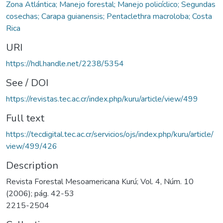
Zona Atlántica; Manejo forestal; Manejo policíclico; Segundas
cosechas; Carapa guianensis; Pentaclethra macroloba; Costa
Rica
URI
https://hdl.handle.net/2238/5354
See / DOI
https://revistas.tec.ac.cr/index.php/kuru/article/view/499
Full text
https://tecdigital.tec.ac.cr/servicios/ojs/index.php/kuru/article/
view/499/426
Description
Revista Forestal Mesoamericana Kurú; Vol. 4, Núm. 10
(2006); pág. 42-53
2215-2504