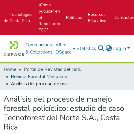
¿Cómo
publicar en
Tecnológico
Recursos
el
Políticas
Contácte
de Costa Rica
Educativos
Repositorio
TEC?
Communities
All of
Statistics
Log In
& Collections
DSpace
Home
Portal de Revistas del Instituto Tecnológico de Costa Rica
Revista Forestal Mesoamericana Kurú
Análisis del proceso de manejo forestal policíclico: estudio de caso Tecnoforest del Norte S.A., Costa Rica
Análisis del proceso de manejo
forestal policíclico: estudio de caso
Tecnoforest del Norte S.A., Costa
Rica