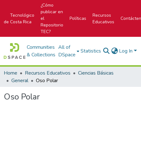
¿Cómo
publicar en
Tecnológico
Recursos
el
Políticas
Contácte
de Costa Rica
Educativos
Repositorio
TEC?
Communities
All of
Statistics
Log In
& Collections
DSpace
Home
Recursos Educativos
Ciencias Básicas
General
Oso Polar
Oso Polar