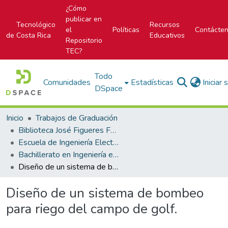
¿Cómo
publicar en
Tecnológico
Recursos
el
Políticas
Contácte
de Costa Rica
Educativos
Repositorio
TEC?
Todo
Comunidades
Estadísticas
Iniciar
DSpace
Inicio
Trabajos de Graduación
Biblioteca José Figueres Ferrer
Escuela de Ingeniería Electromecánica
Bachillerato en Ingeniería en Mantenimiento Industrial
Diseño de un sistema de bombeo para riego del campo de golf.
Diseño de un sistema de bombeo
para riego del campo de golf.