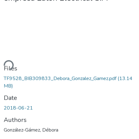
ding...
Files
TF9528_BIB309833_Debora_Gonzalez_Gamez.pdf
(13.14
MB)
Date
2018-06-21
Authors
González-Gámez, Débora