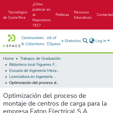
¿Cómo
publicar en
Tecnológico
Recursos
el
Políticas
Contácte
de Costa Rica
Educativos
Repositorio
TEC?
Communities
All of
Statistics
Log In
& Collections
DSpace
Home
Trabajos de Graduación
Biblioteca José Figueres Ferrer
Escuela de Ingeniería Mecatrónica (antes era Área Académica de Ingeniería Mecatrónica)
Licenciatura en Ingeniería Mecatrónica
Optimización del proceso de montaje de centros de carga para la empresa Eaton Electrical S.A
Optimización del proceso de
montaje de centros de carga para la
empresa Eaton Electrical S.A